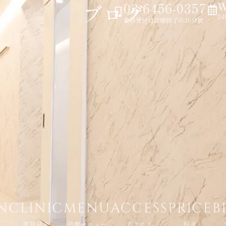
03-6456-0357
ブログ
2
最終受付は診療終了の30分前
N
CLINIC
MENU
ACCESS
PRICE
B
へ
医院紹介
診療メニュー
アクセス
料金