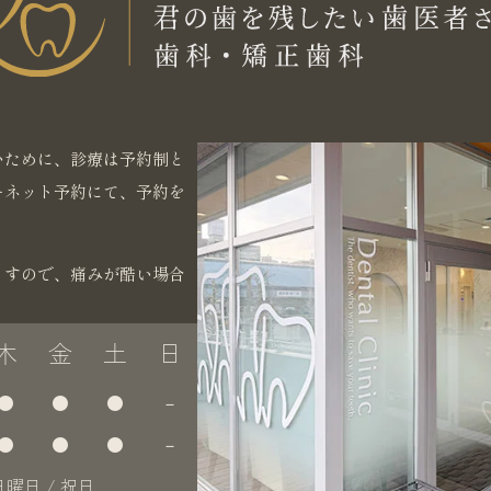
いために、診療は予約制と
ーネット予約にて、予約を
ますので、痛みが酷い場合
木
金
土
日
●
●
●
－
●
●
●
－
曜日 / 祝日