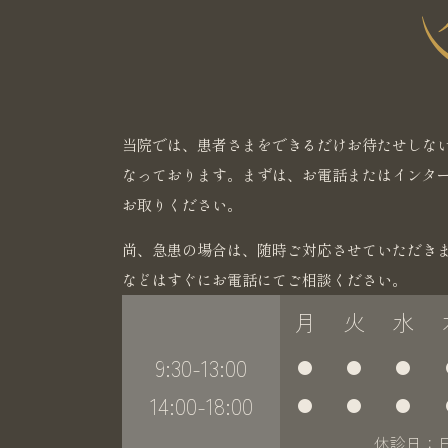
当院では、患者さまをできるだけお待たせしな
なっております。まずは、お電話またはインタ
お取りください。
尚、急患の場合は、随時ご対応させていただき
などはすぐにお電話にてご相談ください。
月
火
水
9:30-13:00
●
●
●
14:00-18:00
●
●
●
休診日：日