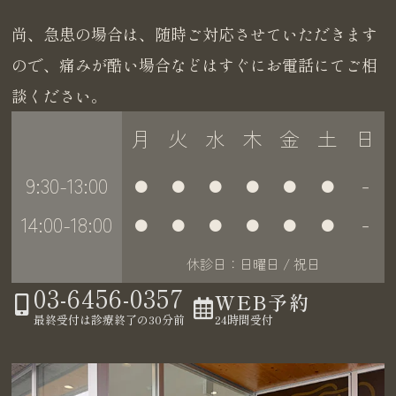
尚、急患の場合は、随時ご対応させていただきます
ので、痛みが酷い場合などはすぐにお電話にてご相
談ください。
月
火
水
木
金
土
日
9:30-13:00
●
●
●
●
●
●
－
14:00-18:00
●
●
●
●
●
●
－
休診日：日曜日 / 祝日
03-6456-0357
WEB予約
24時間受付
最終受付は診療終了の30分前