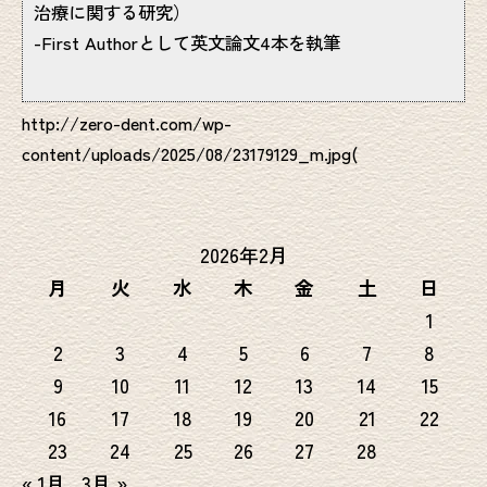
治療に関する研究）
-First Authorとして英文論文4本を執筆
http://zero-dent.com/wp-
content/uploads/2025/08/23179129_m.jpg(
2026年2月
月
火
水
木
金
土
日
1
2
3
4
5
6
7
8
9
10
11
12
13
14
15
16
17
18
19
20
21
22
23
24
25
26
27
28
« 1月
3月 »