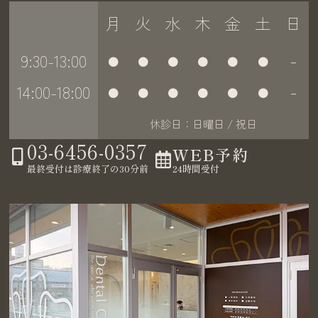
月
火
水
木
金
土
日
9:30-13:00
●
●
●
●
●
●
－
14:00-18:00
●
●
●
●
●
●
－
休診日：日曜日 / 祝日
03-6456-0357
WEB予約
24時間受付
最終受付は診療終了の30分前